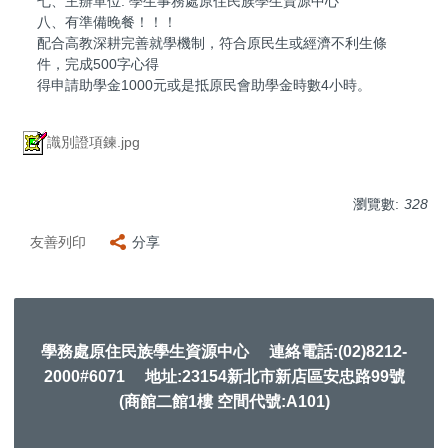
七、主辦單位: 學生事務處原住民族學生資源中心
八、有準備晚餐！！！
配合高教深耕完善就學機制，符合原民生或經濟不利生條
件，完成500字心得
得申請助學金1000元或是抵原民會助學金時數4小時。
識別證項鍊.jpg
瀏覽數:
328
友善列印
分享
學務處原住民族學生資源中心 連絡電話:(02)8212-
2000#6071 地址:23154新北市新店區安忠路99號
(商館二館1樓 空間代號:A101)